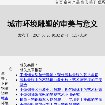
首页
案例
产品
资讯
关于
联系
城市环境雕塑的审美与意义
发布于：
2024-08-26 10:32
访问：
1237
人次
相关类目：
近
相关文章推荐
年
不锈钢大型丝带雕塑：现代园林景观的艺术象征
来，
园林景观中的不锈钢抽象树枝：艺术与环境的完美
不锈
融合
钢雕
不锈钢景区抽象树叶雕塑：现代园林中的艺术标志
塑在
不锈钢抽象船帆的景观艺术应用研究
城市
抽象不锈钢骑车人物雕塑——展现勇于挑战的灵感
环境
不锈钢板是如何加工成不锈钢雕塑的