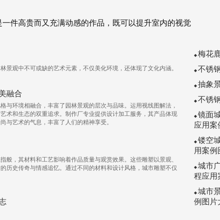
是一件高贵而又充满动感的作品，既可以提升室内的视觉
梅花
园林景观中不可或缺的艺术元素，不仅美化环境，还体现了文化内涵。
不锈
抽象
美融合
不锈
风格与环境相融合，丰富了园林景观的层次与品味。运用视线图解法，
对艺术和生态的双重追求。制作厂专业提供设计加工服务，其产品体现
镜面
时尚与艺术的气息，丰富了人们的精神享受。
应用案
镂空
用案例
戒指般，其材料和工艺影响着作品质量与观赏效果。这些雕塑以景观、
城市
市的历史传奇与情感追忆。通过不同的材料和设计风格，城市雕塑不仅
程应用
。
城市
志
例图片