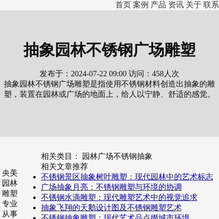
首页
案例
产品
资讯
关于
联系
抽象园林不锈钢广场雕塑
发布于：
2024-07-22 09:00
访问：
458
人次
抽象园林不锈钢广场雕塑是指使用不锈钢材料创造出抽象的雕
塑，装置在园林或广场的地面上，给人以宁静、舒适的感觉。
相关类目： 园林广场不锈钢抽象
相关文章推荐
央美
不锈钢景区抽象树叶雕塑：现代园林中的艺术标志
园林
广场抽象月亮：不锈钢雕塑与环境的协调
雕塑
不锈钢水滴雕塑：现代雕塑艺术中的视觉追求
专业
抽象飞翔的天鹅设计图及不锈钢雕塑艺术
从事
不锈钢抽象雕塑：现代艺术品点缀城市环境