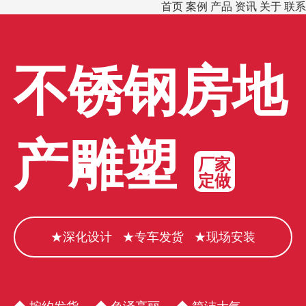
首页
案例
产品
资讯
关于
联系
不锈钢房地
产雕塑
厂家
定做
★深化设计 ★专车发货 ★现场安装