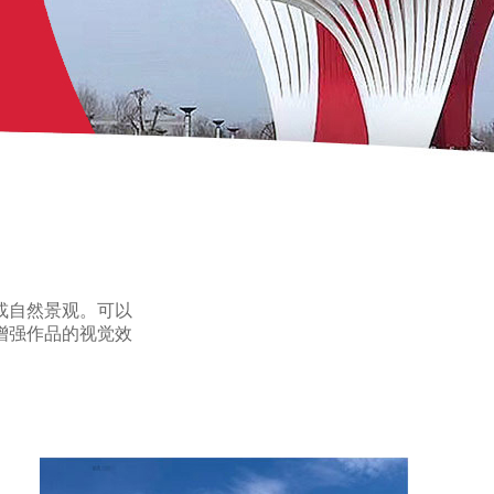
或自然景观。可以
增强作品的视觉效