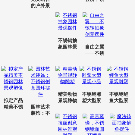
饰
的户外景
钢圆环园
区大型不
景观酒店
锈钢水果
雕塑
景观雕塑
不锈钢抽
象园林景
自由之翼
观摆件
——不锈
钢抽象创
意摆件
精美动物
不锈钢雕
不锈钢鲤
拟定产品
景观静物
塑大型景
鱼大型景
精美不锈
园林艺术
雕塑
观小品
观雕塑
钢园林景
装饰：不
观塑像
锈钢创意
圆环摆件